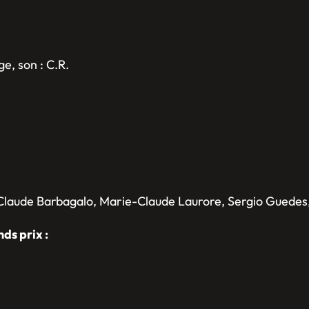
e, son : C.R.
 Claude Barbagalo, Marie-Claude Laurore, Sergio Guedes,
nds prix :