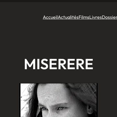
Accueil
Actualités
Films
Livres
Dossie
MISERERE